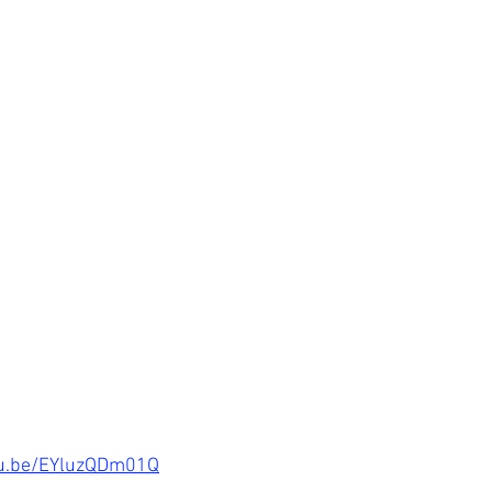
tu.be/EYluzQDm01Q