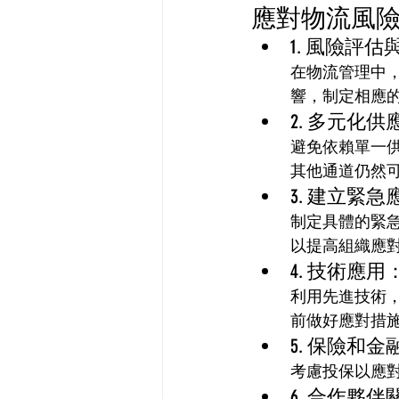
應對物流風
1. 風險評估
在物流管理中
響，制定相應
2. 多元化
避免依賴單一
其他通道仍然
3. 建立緊急
制定具體的緊
以提高組織應
4. 技術應用：
利用先進技術，
前做好應對措
5. 保險和金
考慮投保以應
6. 合作夥伴