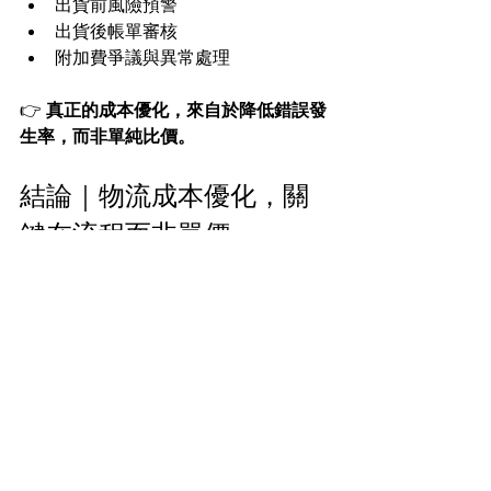
出貨前風險預警
出貨後帳單審核
附加費爭議與異常處理
👉 
真正的成本優化，來自於降低錯誤發
生率，而非單純比價。
結論｜物流成本優化，關
鍵在流程而非單價
美國國內物流費用偏高，往往源自流程
設定不當與風險未被提前管理。
透過系統化檢視：
出貨節奏
包裝方式
地址屬性
服務選擇
多數企業皆可在不影響營運的前提下，