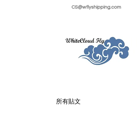
CS@wflyshipping.com
所有貼文